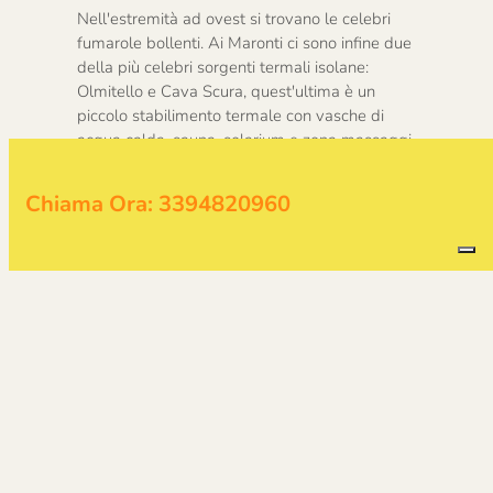
Nell'estremità ad ovest si trovano le celebri
fumarole bollenti. Ai Maronti ci sono infine due
della più celebri sorgenti termali isolane:
Olmitello e Cava Scura, quest'ultima è un
piccolo stabilimento termale con vasche di
acqua calda, sauna, solarium e zona massaggi,
aperto solo in estate.
Chiama Ora:
3394820960